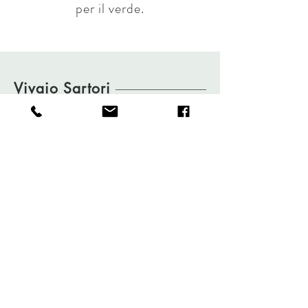
per il verde.
Vivaio Sartori
piante e fiori
Novità e nuovi arrivi
Vivaio Sartori piante e fiori
Le foto più belle
vivaio_sartori
Orari: